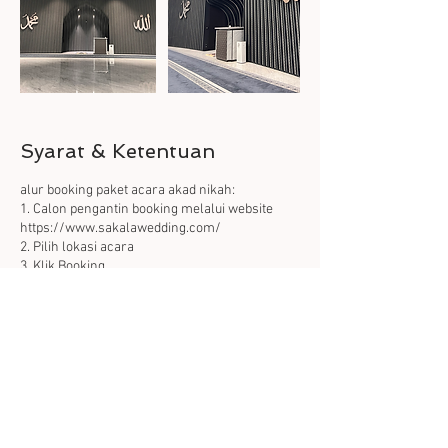
Syarat & Ketentuan
alur booking paket acara akad nikah:
1. Calon pengantin booking melalui website
https://www.sakalawedding.com/
2. Pilih lokasi acara
3. Klik Booking
4. Calon pengantin memilih tanggal acara akad
nikah
5. Calon pengantin melakukan pembayaran
deposit
6. Calon pengantin akan dihubungi tim admin
lewat whatsapp untuk menginformasikan
terkait ketersediaan jadwal yang kosong
7. Calon pengantin mengirimkan foto ktp kedua
calon mempelai