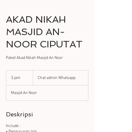
AKAD NIKAH
MASJID AN-
NOOR CIPUTAT
Paket Akad Nikah Masjid An Noor
Chat
admin
3 jam
3
Chat admin Whatsapp
Whatsapp
j
a
Masjid An Noor
m
Deskripsi
Include :
• Pengurusan Izin