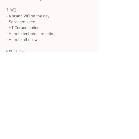
7. WO
- 4 orang WO on the day
- Seragam kece
- HT Comunication
- Handle technical meeting
- Handle all crew
EXCLUDE:
1. Pengurusan KUA
2. Hantaran / Seserahan
3. Makeup & Attire Orang Tua / Saudara (bisa
additional)
4. Makeup / Busana adata (bisa additional)
5. Qori/Saritilawah/Pembaca Doa
Syarat & Ketentuan
alur booking paket acara akad nikah:
1. Calon pengantin booking melalui website
https://www.sakalawedding.com/