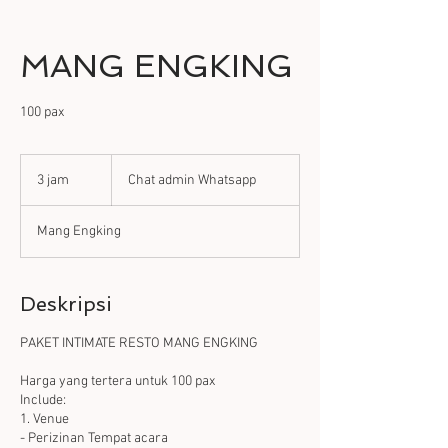
MANG ENGKING
100 pax
Chat
admin
3 jam
3
Chat admin Whatsapp
Whatsapp
j
a
Mang Engking
m
Deskripsi
PAKET INTIMATE RESTO MANG ENGKING
Harga yang tertera untuk 100 pax
Include:
1. Venue
- Perizinan Tempat acara